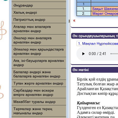
1
Әнұрандар
1.
Бақыт Шаяхме
Халық әндері
2.
Марат Омаро
Патриоттық әндер
«
Аталар мен апаларға
арналған әндер
Ән орындаушыларының ті
Әкелер мен аналарға
арналған әндер
1. Мақпал Нұрпейісов
Әпкелер мен қарындастарға
арналған әндер
Аға, іні-бауырларға арналған
әндер
Ән мәтіні
Балалар әндері және
балаларға арналған әндер
Бірлік қой елдің ұраны
Туған жерге арналған әндер
Татулық болған жыр ә
Арайланған Қазақстан
Сарбаздар мен әскери
Достықтан көпір құра
өмірге арналған әндер
Махаббат туралы әндер
Қайырмасы:
Гүлденген ел Қазақста
Термелер және терең
Адамға силар өмірді.
мағыналы әндер
Әлемдегі материк па,