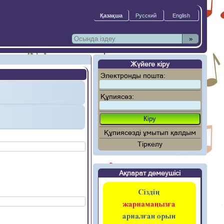
»
Жүйеге кіру
Электронды пошта:
Құпиясөз:
Құпиясөзді ұмытып қалдым
Тіркелу
Ақпарат демеушісі