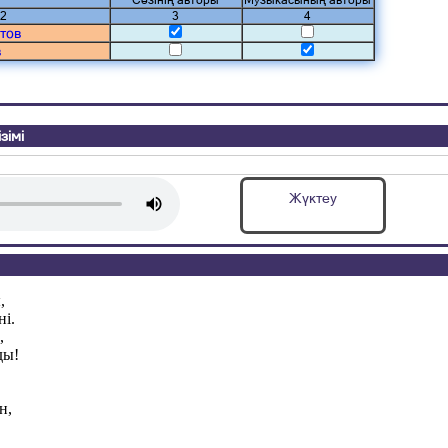
Сөзінің авторы
Музыкасының авторы
2
3
4
тов
в
зімі
а
Жүктеу
,
ні.
,
ды!
н,