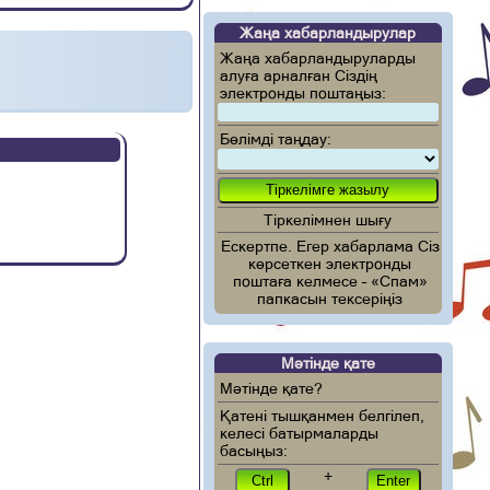
Жаңа хабарландырулар
Жаңа хабарландыруларды
алуға арналған Сіздің
электронды поштаңыз:
Бөлімді таңдау:
Тіркелімнен шығу
Ескертпе. Егер хабарлама Сіз
көрсеткен электронды
поштаға келмесе – «Спам»
папкасын тексеріңіз
Мәтінде қате
Мәтінде қате?
Қатені тышқанмен белгілеп,
келесі батырмаларды
басыңыз:
+