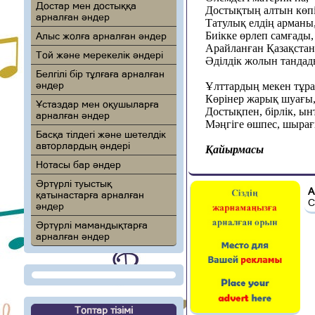
Достар мен достыққа
Достықтың алтын көпі
арналған әндер
Татулық елдің арманы
Биікке өрлеп самғады,
Алыс жолға арналған әндер
Арайланған Қазақстан
Той және мерекелік әндері
Әділдік жолын тандад
Белгілі бір тұлғаға арналған
әндер
Ұлттардың мекен тұра
Көрінер жарық шуағы
Ұстаздар мен оқушыларға
Достықпен, бірлік, ын
арналған әндер
Мәңгіге өшпес, шыра
Басқа тілдегі және шетелдік
авторлардың әндері
Қайырмасы
Нотасы бар әндер
Әртүрлі туыстық
А
қатынастарға арналған
С
әндер
Әртүрлі мамандықтарға
арналған әндер
Топтар тізімі