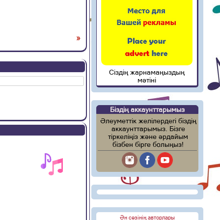
»
Сіздің жарнамаңыздың
мәтіні
Біздің аккаунттарымыз
Әлеуметтік желілердегі біздің
аккаунттарымыз. Бізге
тіркеліңіз және әрдайым
бізбен бірге болыңыз!
Ән сөзінің авторлары