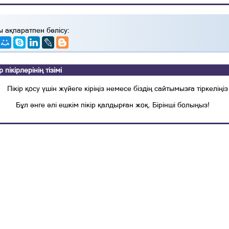
ы ақпаратпен бөлісу:
ікірлерінің тізімі
Пікір қосу үшін жүйеге кіріңіз немесе біздің сайтымызға тіркеліңіз
Бұл әнге әлі ешкім пікір қалдырған жоқ. Бірінші болыңыз!