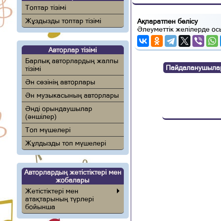
Топтар тізімі
Жұздызды топтар тізімі
Ақпаратпен бөлісу
Әлеуметтік желілерде ос
Авторлар тізімі
Барлық авторлардың жалпы
Пайдаланушылар п
тізімі
Ән сөзінің авторлары
Ән музыкасының авторлары
Әнді орындаушылар
(әншілер)
Топ мүшелері
Жұлдызды топ мүшелері
Авторлардың жетістіктері мен
жобалары
Жетістіктері мен
атақтарының түрлері
бойынша