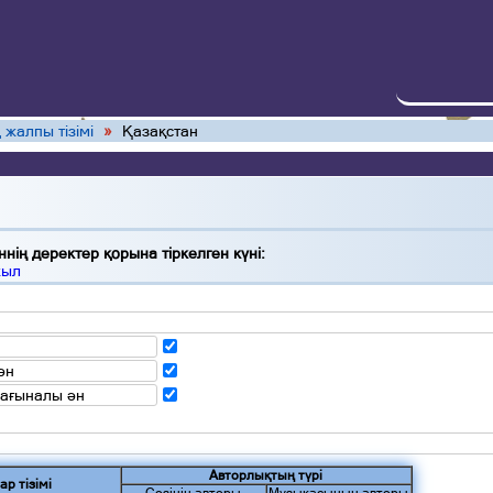
 жалпы тізімі
»
Қазақстан
нің деректер қорына тіркелген күні:
жыл
ән
мағыналы ән
Авторлықтың түрі
ар тізімі