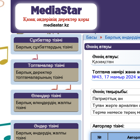
MediaStar
Қазақ әндерінің деректер қоры
mediastar.kz
Басы
»
Барлық әндердің
Сұхбаттар тізімі
Әннің атауы
Барлық сұхбаттардың тізімі
Әннің атауы:
Қазақстан
Топтамалар тізімі
Топтама нөмірі және ән
Барлық деректер
№43, 17 мамыр 2024 
топтамаларының тізімі
Әннің тақырыбы:
Өлеңдер тізімі
Патриоттық ән
Барлық өлеңдердің жалпы
Туған жерге арналған 
тізімі
Терме немесе терең 
Әндер тізімі
Авторлар тізімі:
Барлық әндердің жалпы
тізімі
№
Авторл