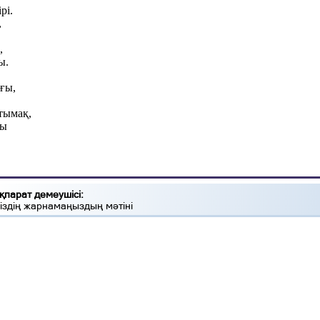
рі.
,
,
ы.
ғы,
,
тымақ,
ғы
қпарат демеушісі:
іздің жарнамаңыздың мәтіні