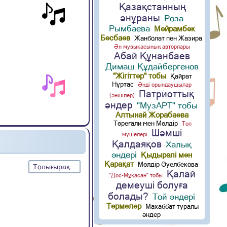
Қазақстанның
әнұраны
Роза
Рымбаева
Мейрамбек
Бесбаев
Жанболат пен Жазира
Ән музыкасының авторлары
Абай Құнанбаев
Димаш Құдайбергенов
"Жігіттер" тобы
Қайрат
Нұртас
Әнді орындаушылар
Патриоттық
(әншілер)
әндер
"МузАРТ" тобы
Алтынай Жорабаева
Төреғали мен Мөлдір
Топ
Шәмші
мүшелері
Қалдаяқов
Халық
әндері
Қыдырәлі мен
Қарақат
Мөлдір Әуелбекова
Толығырақ...
Қалай
"Дос-Мұқасан" тобы
демеуші болуға
болады?
Той әндері
Термелер
Махаббат туралы
әндер