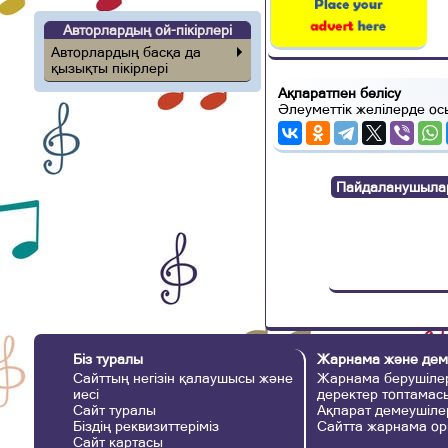
Авторлардың ой-пікірлері
Авторлардың басқа да
қызықты пікірлері
Ақпаратпен бөлісу
Әлеуметтік желілерде ос
Пайдаланушылар п
Біз туралы
Жарнама және дем
Сайттың негізін қалаушысы және
Жарнама берушілер
иесі
деректер топтамас
Сайт туралы
Ақпарат демеушіле
Біздің реквизиттеріміз
Сайтта жарнама ор
Сайт картасы