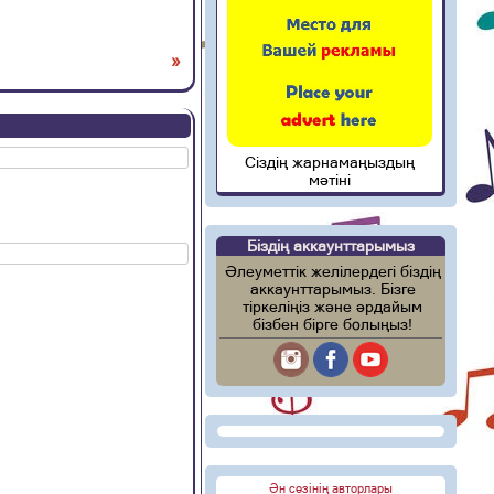
»
Сіздің жарнамаңыздың
мәтіні
Біздің аккаунттарымыз
Әлеуметтік желілердегі біздің
аккаунттарымыз. Бізге
тіркеліңіз және әрдайым
бізбен бірге болыңыз!
Ән сөзінің авторлары