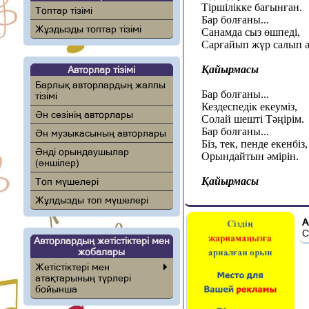
Тіршілікке бағынған.
Топтар тізімі
Бар болғаны...
Жұздызды топтар тізімі
Санамда сыз өшпеді,
Сарғайып жүр салып ә
Қайырмасы
Авторлар тізімі
Барлық авторлардың жалпы
Бар болғаны...
тізімі
Кездеспедік екеуміз,
Ән сөзінің авторлары
Солай шешті Тәңірім.
Бар болғаны...
Ән музыкасының авторлары
Біз, тек, пенде екенбіз,
Әнді орындаушылар
Орындайтын әмірін.
(әншілер)
Қайырмасы
Топ мүшелері
Жұлдызды топ мүшелері
А
С
Авторлардың жетістіктері мен
жобалары
Жетістіктері мен
атақтарының түрлері
бойынша