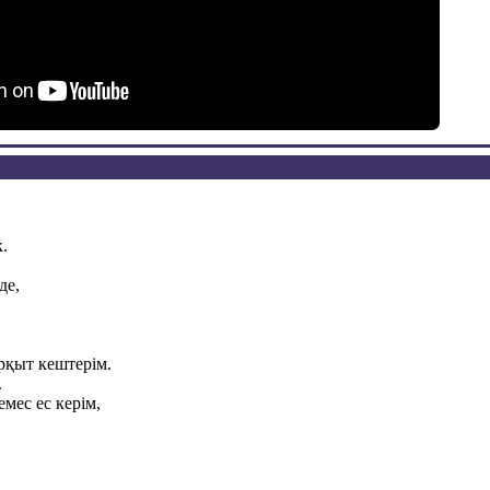
.
де,
рқыт кештерім.
.
мес ес керім,