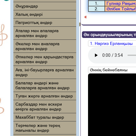
1.
Гүлнар Рақы
Әнұрандар
2.
Әлібек Тойлы
Халық әндері
«
Патриоттық әндер
Аталар мен апаларға
Ән орындаушыларының ті
арналған әндер
1. Наргиз Ерланқызы
Әкелер мен аналарға
арналған әндер
Әпкелер мен қарындастарға
арналған әндер
Аға, іні-бауырларға арналған
Әннің бейнебаяны
әндер
Балалар әндері және
балаларға арналған әндер
Туған жерге арналған әндер
Сарбаздар мен әскери
өмірге арналған әндер
Махаббат туралы әндер
Термелер және терең
мағыналы әндер