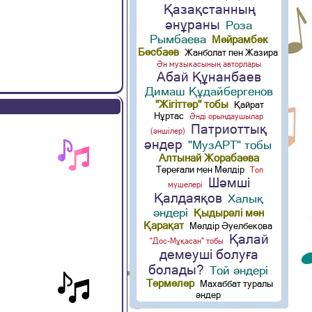
Қазақстанның
әнұраны
Роза
Рымбаева
Мейрамбек
Бесбаев
Жанболат пен Жазира
Ән музыкасының авторлары
Абай Құнанбаев
Димаш Құдайбергенов
"Жігіттер" тобы
Қайрат
Нұртас
Әнді орындаушылар
Патриоттық
(әншілер)
әндер
"МузАРТ" тобы
Алтынай Жорабаева
Төреғали мен Мөлдір
Топ
Шәмші
мүшелері
Қалдаяқов
Халық
әндері
Қыдырәлі мен
Қарақат
Мөлдір Әуелбекова
Қалай
"Дос-Мұқасан" тобы
демеуші болуға
болады?
Той әндері
Термелер
Махаббат туралы
әндер