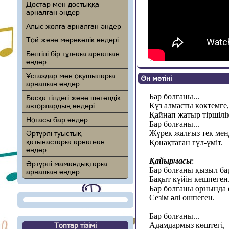
Достар мен достыққа
арналған әндер
Алыс жолға арналған әндер
Той және мерекелік әндері
Белгілі бір тұлғаға арналған
әндер
Ұстаздар мен оқушыларға
Ән мәтіні
арналған әндер
Бар болғаны...
Басқа тілдегі және шетелдік
Күз алмасты көктемге,
авторлардың әндері
Қайнап жатыр тіршілік
Нотасы бар әндер
Бар болғаны...
Жүрек жалғыз тек мен
Әртүрлі туыстық
қатынастарға арналған
Қонақтаған гүл-үміт.
әндер
Қайырмасы
:
Әртүрлі мамандықтарға
Бар болғаны қызыл ба
арналған әндер
Бақыт күйін кешпеген
Бар болғаны орнында е
Сезім әлі өшпеген.
Бар болғаны...
Адамдармыз көштегі,
Топтар тізімі