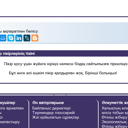
ы ақпаратпен бөлісу:
ікірлерінің тізімі
Пікір қосу үшін жүйеге кіріңіз немесе біздің сайтымызға тіркеліңіз
Бұл әнге әлі ешкім пікір қалдырған жоқ. Бірінші болыңыз!
еушілер
Ән авторларына
Әлеуметтік ж
ге арналған
Байланыс деректері
Халықтың әле
ы
Терминдер глоссарийі
әлсіз тобын 
рі
Жиі қойылатын сұрақтар
Өтініш жіберу
наластыру
Экологиялық
Өтініш жіберу