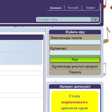
»
Жүйеге кіру
Электронды пошта:
Құпиясөз:
Құпиясөзді ұмытып қалдым
Тіркелу
Ақпарат демеушісі