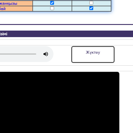
мжанқызы
бай
зімі
Жүктеу