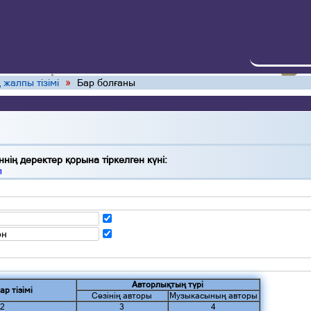
 жалпы тізімі
»
Бар болғаны
нің деректер қорына тіркелген күні:
л
ән
Авторлықтың түрі
ар тізімі
Сөзінің авторы
Музыкасының авторы
2
3
4