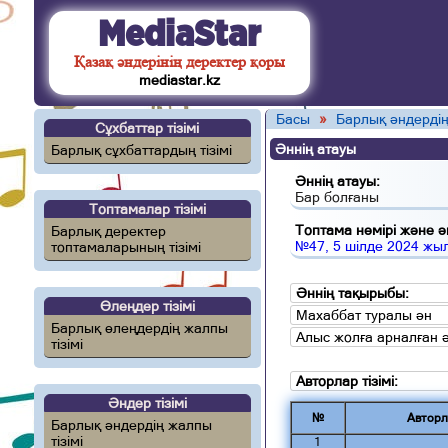
MediaStar
Қазақ әндерінің деректер қоры
mediastar.kz
Басы
»
Барлық әндердің
Сұхбаттар тізімі
Әннің атауы
Барлық сұхбаттардың тізімі
Әннің атауы:
Бар болғаны
Топтамалар тізімі
Топтама нөмірі және ән
Барлық деректер
№47, 5 шілде 2024 жы
топтамаларының тізімі
Әннің тақырыбы:
Өлеңдер тізімі
Махаббат туралы ән
Барлық өлеңдердің жалпы
Алыс жолға арналған 
тізімі
Авторлар тізімі:
Әндер тізімі
№
Авторл
Барлық әндердің жалпы
тізімі
1