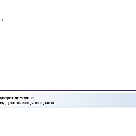
н.
қпарат демеушісі:
іздің жарнамаңыздың мәтіні