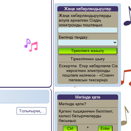
Жаңа хабарландырулар
Жаңа хабарландыруларды
алуға арналған Сіздің
электронды поштаңыз:
Бөлімді таңдау:
Тіркелімнен шығу
Ескертпе. Егер хабарлама Сіз
көрсеткен электронды
поштаға келмесе – «Спам»
папкасын тексеріңіз
Мәтінде қате
Мәтінде қате?
Толығырақ...
Қатені тышқанмен белгілеп,
келесі батырмаларды
басыңыз:
+