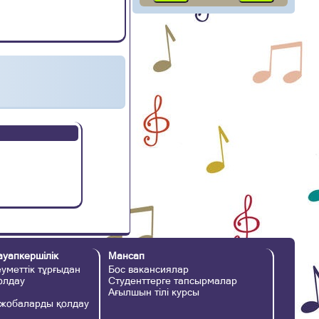
ауапкершілік
Мансап
уметтік тұрғыдан
Бос вакансиялар
қолдау
Студенттерге тапсырмалар
Ағылшын тілі курсы
 жобаларды қолдау