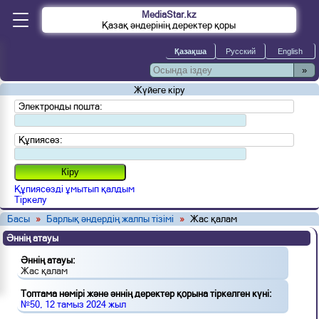
MediaStar.kz
Қазақ әндерінің деректер қоры
»
Жүйеге кіру
Электронды пошта:
Құпиясөз:
Құпиясөзді ұмытып қалдым
Тіркелу
Басы
»
Барлық әндердің жалпы тізімі
»
Жас қалам
Әннің атауы
Әннің атауы:
Жас қалам
Топтама нөмірі және әннің деректер қорына тіркелген күні:
№50, 12 тамыз 2024 жыл