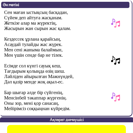
Ән мәтіні
Сен маған ыстықсың басқадан,
Сүйем деп айтуға жасқанам.
Жеткізе алар ма жүректің,
Жасырын жан сырын жас қалам.
Кездессек ұрлана қарайсың,
Асаудай тулайды жас жүрек.
Мен сені жаныма балаймын,
Мен үшін сенде бар не тілек.
Есімде сол күнгі сауық кеш,
Тағдырым қолыңда өзің шеш.
Ләйліден айырылған Мәжнүндей,
Дәл қазір менде жоқ ақыл-ес.
Бар шығар әлде бір сүйгенің,
Менсінбей тәкаппар жүргенің.
Оны зор, мені қор санасаң,
Мейірімсіз соққы
ң
нан күйредім.
Ақпарат демеушісі