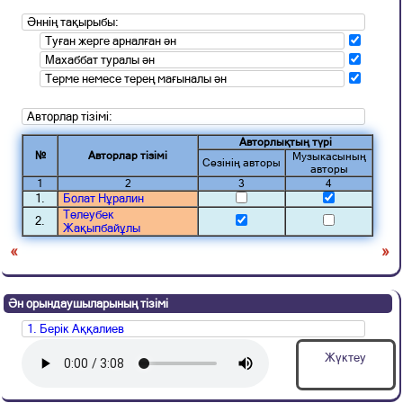
Әннің тақырыбы:
Туған жерге арналған ән
Махаббат туралы ән
Терме немесе терең мағыналы ән
Авторлар тізімі:
Авторлықтың түрі
№
Авторлар тізімі
Музыкасының
Сөзінің авторы
авторы
1
2
3
4
1.
Болат Нұралин
Төлеубек
2.
Жақыпбайұлы
«
»
Ән орындаушыларының тізімі
1. Берік Аққалиев
Жүктеу