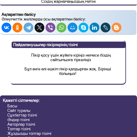
Сіздің жарнамаңыздың мәтіні
Ақпаратпен бөлісу
Әлеуметтік желілерде осы ақпаратпен бөлісу:
Пайдаланушылар пікірлерінің тізімі
Пікір қосу үшін жүйеге кіріңіз немесе біздің
сайтымызға тіркеліңіз
Бұл әнге әлі ешкім пікір қалдырған жоқ. Бірінші
болыңыз!
Қажетті сілтемелер:
Басы
Сайт туралы
Сұхбаттар тізімі
Әндер тізімі
Авторлар тізімі
Топтар тізімі
Жұздызды топтар тізімі