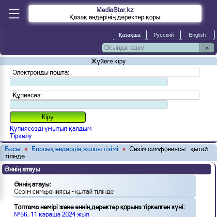
MediaStar.kz
Қазақ әндерінің деректер қоры
»
Жүйеге кіру
Электронды пошта:
Құпиясөз:
Құпиясөзді ұмытып қалдым
Тіркелу
Басы
»
Барлық әндердің жалпы тізімі
»
Сезім симфониясы – қытай
тілінде
Әннің атауы
Әннің атауы:
Сезім симфониясы – қытай тілінде
Топтама нөмірі және әннің деректер қорына тіркелген күні:
№56, 11 қараша 2024 жыл