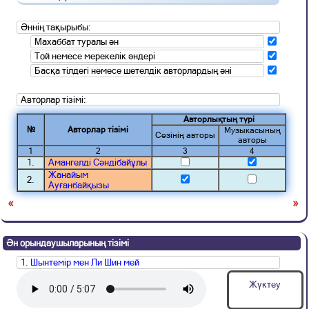
Әннің тақырыбы:
Махаббат туралы ән
Той немесе мерекелік әндері
Басқа тілдегі немесе шетелдік авторлардың әні
Авторлар тізімі:
Авторлықтың түрі
№
Авторлар тізімі
Музыкасының
Сөзінің авторы
авторы
1
2
3
4
1.
Амангелді Сәндібайұлы
Жанайым
2.
Ауғанбайқызы
«
»
Ән орындаушыларының тізімі
1. Шынтемір мен Ли Шин мей
Жүктеу