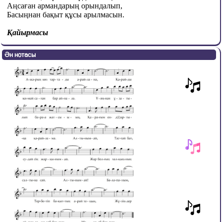
Аңсаған армандарың орындалып,
Басыңнан бақыт құсы арылмасын.
Қайырмасы
Ән нотасы