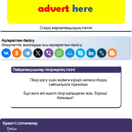
Сіздің жарнамаңыздың мәтіні
Ақпаратпен бөлісу
Әлеуметтік желілерде осы ақпаратпен бөлісу:
Пайдаланушылар пікірлерінің тізімі
Пікір қосу үшін жүйеге кіріңіз немесе біздің
сайтымызға тіркеліңіз
Бұл әнге әлі ешкім пікір қалдырған жоқ. Бірінші
болыңыз!
Қажетті сілтемелер:
Басы