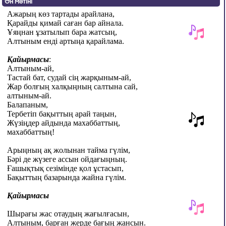
Ән мәтіні
Ажарың көз тартады арайлана,
Қарайды қимай саған бар айнала.
Ұяңнан ұзатылып бара жатсың,
Алтыным енді артыңа қарайлама.
Қайырмасы
:
Алтыным-ай,
Тастай бат, судай сің жарқыным-ай,
Жар болғың халқыңның салтына сай,
алтыным-ай.
Балапаным,
Тербетіп бақыттың арай таңын,
Жүзіңдер айдында махаббаттың,
махаббаттың!
Арыңның ақ жолынан тайма гүлім,
Бәрі де жүзеге ассын ойдағыңның.
Ғашықтық сезімінде қол ұстасып,
Бақыттың базарында жайна гүлім.
Қайырмасы
Шырағы жас отаудың жағылғасын,
Алтыным, барған жерде бағың жансын.