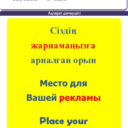
Ақпарат демеушісі