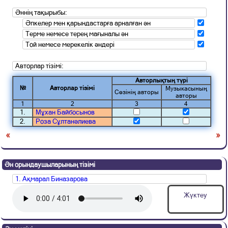
Әннің тақырыбы:
Әпкелер мен қарындастарға арналған ән
Терме немесе терең мағыналы ән
Той немесе мерекелік әндері
Авторлар тізімі:
Авторлықтың түрі
№
Авторлар тізімі
Музыкасының
Сөзінің авторы
авторы
1
2
3
4
1.
Мұхан Байбосынов
2.
Роза Сұлтанәлиева
«
»
Ән орындаушыларының тізімі
1. Ақмарал Биназарова
Жүктеу