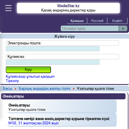
MediaStar.kz
Қазақ әндерінің деректер қоры
»
Жүйеге кіру
Электронды пошта:
Құпиясөз:
Құпиясөзді ұмытып қалдым
Тіркелу
Басы
»
Барлық әндердің жалпы тізімі
»
Ұзатылар қызға тілек
Әннің атауы
Әннің атауы:
Ұзатылар қызға тілек
Топтама нөмірі және әннің деректер қорына тіркелген күні:
№58, 31 желтоқсан 2024 жыл