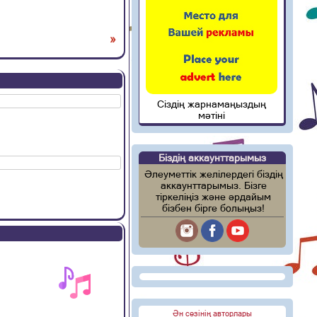
»
Сіздің жарнамаңыздың
мәтіні
Біздің аккаунттарымыз
Әлеуметтік желілердегі біздің
аккаунттарымыз. Бізге
тіркеліңіз және әрдайым
бізбен бірге болыңыз!
Ән сөзінің авторлары