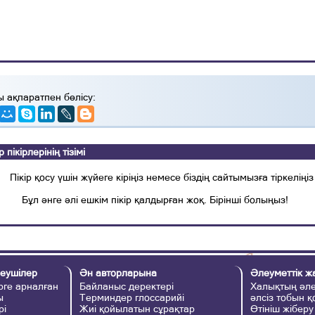
ы ақпаратпен бөлісу:
ікірлерінің тізімі
Пікір қосу үшін жүйеге кіріңіз немесе біздің сайтымызға тіркеліңіз
Бұл әнге әлі ешкім пікір қалдырған жоқ. Бірінші болыңыз!
еушілер
Ән авторларына
Әлеуметтік ж
ге арналған
Байланыс деректері
Халықтың әле
ы
Терминдер глоссарийі
әлсіз тобын 
рі
Жиі қойылатын сұрақтар
Өтініш жіберу