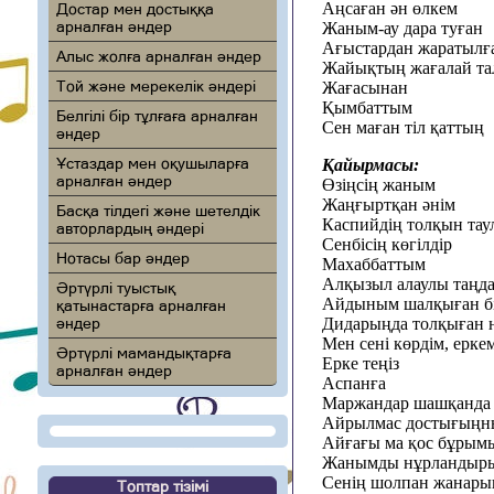
Аңсаған ән өлкем
Достар мен достыққа
арналған әндер
Жаным-ау дара туған
Ағыстардан жаратылғ
Алыс жолға арналған әндер
Жайықтың жағалай та
Той және мерекелік әндері
Жағасынан
Қымбаттым
Белгілі бір тұлғаға арналған
Сен маған тіл қаттың
әндер
Ұстаздар мен оқушыларға
Қайырмасы:
арналған әндер
Өзіңсің жаным
Жаңғыртқан әнім
Басқа тілдегі және шетелдік
Каспийдің толқын тау
авторлардың әндері
Сенбісің көгілдір
Нотасы бар әндер
Махаббаттым
Алқызыл алаулы таңд
Әртүрлі туыстық
Айдыным шалқыған б
қатынастарға арналған
әндер
Дидарыңда толқыған 
Мен сені көрдім, ерке
Әртүрлі мамандықтарға
Ерке теңіз
арналған әндер
Аспанға
Маржандар шашқанда
Айрылмас достығыңн
Айғағы ма қос бұрым
Жанымды нұрландыр
Сенің шолпан жанары
Топтар тізімі