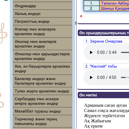
1.
Төлеген Айбе
Әнұрандар
2.
Шәмші Қалдая
Халық әндері
«
Патриоттық әндер
Аталар мен апаларға
Ән орындаушыларының ті
арналған әндер
1. Зарина Омарова
Әкелер мен аналарға
арналған әндер
Әпкелер мен қарындастарға
арналған әндер
Аға, іні-бауырларға арналған
2. "Каспий" тобы
әндер
Балалар әндері және
балаларға арналған әндер
Туған жерге арналған әндер
Ән мәтіні
Сарбаздар мен әскери
өмірге арналған әндер
Арманым саған ауған
Самал соқса жағалауд
Махаббат туралы әндер
Жүректе тербетілген
Термелер және терең
Ақ Жайығым
мағыналы әндер
Ақ еркем