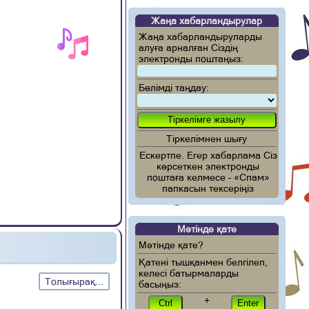
Жаңа хабарландырулар
Жаңа хабарландыруларды
алуға арналған Сіздің
электронды поштаңыз:
Бөлімді таңдау:
Тіркелімнен шығу
Ескертпе. Егер хабарлама Сіз
көрсеткен электронды
поштаға келмесе – «Спам»
папкасын тексеріңіз
Мәтінде қате
Мәтінде қате?
Қатені тышқанмен белгілеп,
келесі батырмаларды
Толығырақ...
басыңыз:
+