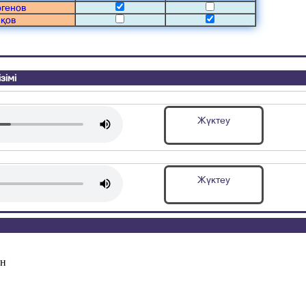
ргенов
қов
зімі
Жүктеу
Жүктеу
ан