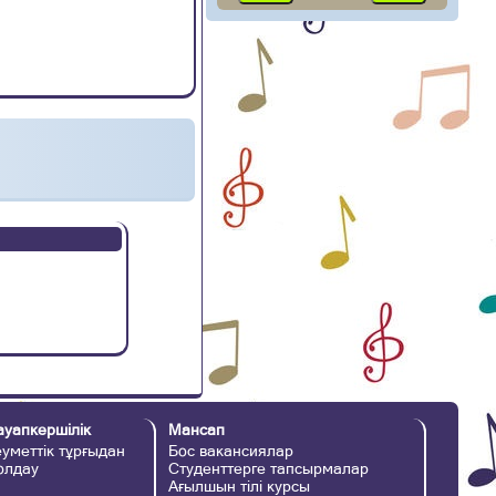
ауапкершілік
Мансап
уметтік тұрғыдан
Бос вакансиялар
қолдау
Студенттерге тапсырмалар
Ағылшын тілі курсы