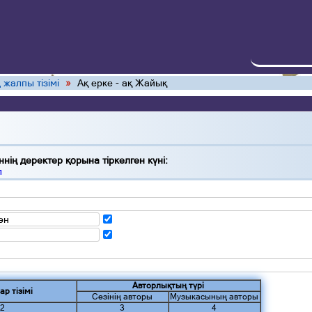
 жалпы тізімі
»
Ақ ерке - ақ Жайық
нің деректер қорына тіркелген күні:
л
ән
Авторлықтың түрі
ар тізімі
Сөзінің авторы
Музыкасының авторы
2
3
4