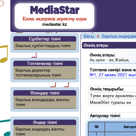
MediaStar
Қазақ әндерінің деректер қоры
mediastar.kz
Басы
»
Барлық әндердің
Сұхбаттар тізімі
Әннің атауы
Барлық сұхбаттардың тізімі
Әннің атауы:
Ақ ерке - ақ Жайық
Топтамалар тізімі
Топтама нөмірі және ән
Барлық деректер
№1, 27 қазан 2021 жы
топтамаларының тізімі
Әннің тақырыбы:
Өлеңдер тізімі
Туған жерге арналған 
Барлық өлеңдердің жалпы
Махаббат туралы ән
тізімі
Авторлар тізімі:
Әндер тізімі
№
Авторл
Барлық әндердің жалпы
тізімі
1