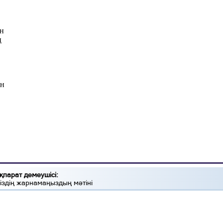
ен
ң
ан
қпарат демеушісі:
іздің жарнамаңыздың мәтіні