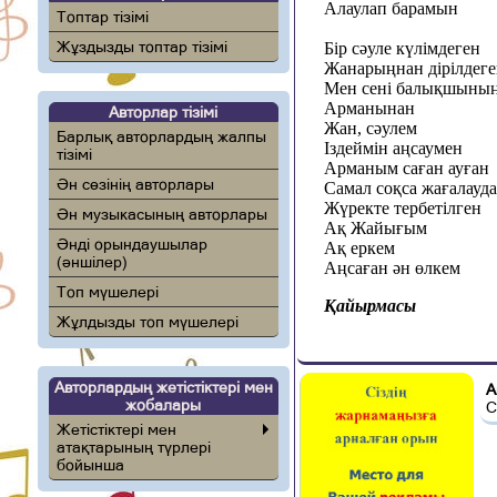
Алаулап барамын
Топтар тізімі
Жұздызды топтар тізімі
Бір сәуле күлімдеген
Жанарыңнан дірілдег
Мен сені балықшыны
Арманынан
Авторлар тізімі
Жан, сәулем
Барлық авторлардың жалпы
Іздеймін аңсаумен
тізімі
Арманым саған ауған
Ән сөзінің авторлары
Самал соқса жағалауд
Жүректе тербетілген
Ән музыкасының авторлары
Ақ Жайығым
Әнді орындаушылар
Ақ еркем
(әншілер)
Аңсаған ән өлкем
Топ мүшелері
Қайырмасы
Жұлдызды топ мүшелері
Авторлардың жетістіктері мен
А
жобалары
С
Жетістіктері мен
атақтарының түрлері
бойынша