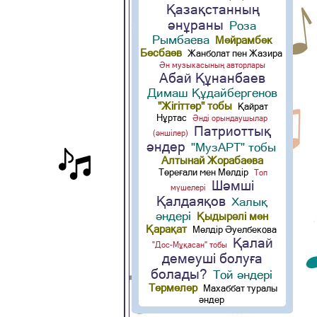
Қазақстанның
әнұраны
Роза
Рымбаева
Мейрамбек
Бесбаев
Жанболат пен Жазира
Ән музыкасының авторлары
Абай Құнанбаев
Димаш Құдайбергенов
"Жігіттер" тобы
Қайрат
Нұртас
Әнді орындаушылар
Патриоттық
(әншілер)
әндер
"МузАРТ" тобы
Алтынай Жорабаева
Төреғали мен Мөлдір
Топ
Шәмші
мүшелері
Қалдаяқов
Халық
әндері
Қыдырәлі мен
Қарақат
Мөлдір Әуелбекова
Қалай
"Дос-Мұқасан" тобы
демеуші болуға
болады?
Той әндері
Термелер
Махаббат туралы
әндер