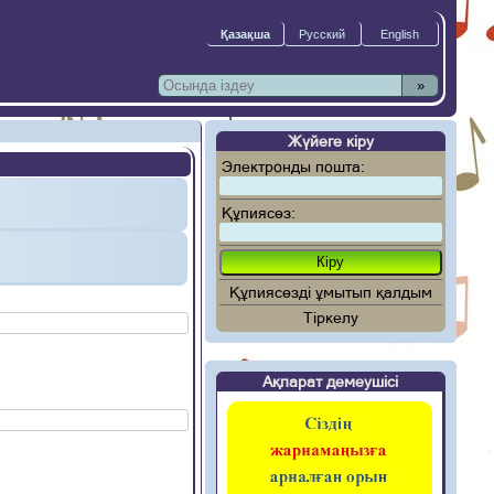
»
Жүйеге кіру
Электронды пошта:
Құпиясөз:
Құпиясөзді ұмытып қалдым
Тіркелу
Ақпарат демеушісі