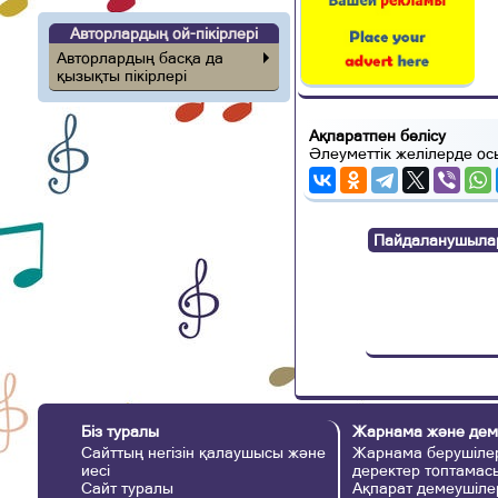
Авторлардың ой-пікірлері
Авторлардың басқа да
қызықты пікірлері
Ақпаратпен бөлісу
Әлеуметтік желілерде ос
Пайдаланушылар п
Біз туралы
Жарнама және дем
Сайттың негізін қалаушысы және
Жарнама берушілер
иесі
деректер топтамас
Сайт туралы
Ақпарат демеушіле