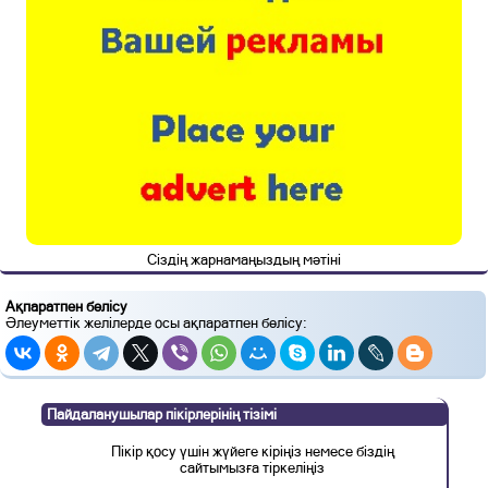
Сіздің жарнамаңыздың мәтіні
Ақпаратпен бөлісу
Әлеуметтік желілерде осы ақпаратпен бөлісу:
Пайдаланушылар пікірлерінің тізімі
Пікір қосу үшін жүйеге кіріңіз немесе біздің
сайтымызға тіркеліңіз