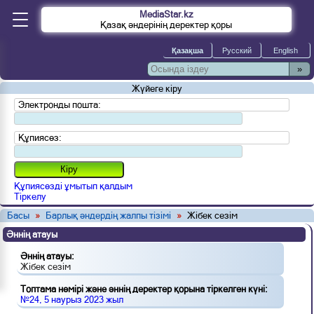
MediaStar.kz
Қазақ әндерінің деректер қоры
»
Жүйеге кіру
Электронды пошта:
Құпиясөз:
Құпиясөзді ұмытып қалдым
Тіркелу
Басы
»
Барлық әндердің жалпы тізімі
»
Жібек сезім
Әннің атауы
Әннің атауы:
Жібек сезім
Топтама нөмірі және әннің деректер қорына тіркелген күні:
№24, 5 наурыз 2023 жыл