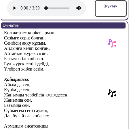
Жүктеу
Ән мәтіні
Қол жетпес көрікті арман,
Сезімге серік болған.
Сенбісің аққу құсым,
Айдынға келіп қонған.
Айтайын жүрек сөзін,
Бағыма тілекші өзің.
Бұл жүрек сені іздейді,
Үлбіреп жібек сезім.
Қайырмасы
:
Айым да сен,
Күнім де сен,
Жанымды тербейсің күлімдесең.
Жанымда сен,
Бағымда сен,
Сүймесем сені сәулем,
Дәл бұлай сағынбас ем.
Арманым аңсатсаңшы,