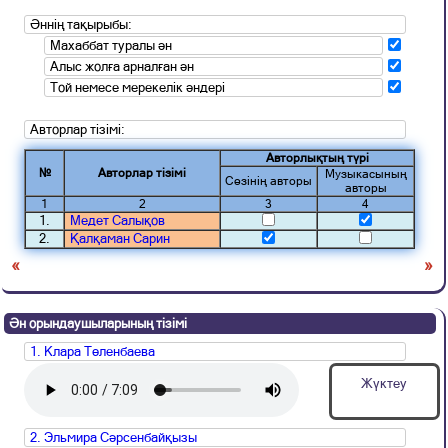
Әннің тақырыбы:
Махаббат туралы ән
Алыс жолға арналған ән
Той немесе мерекелік әндері
Авторлар тізімі:
Авторлықтың түрі
№
Авторлар тізімі
Музыкасының
Сөзінің авторы
авторы
1
2
3
4
1.
Медет Салықов
2.
Қалқаман Сарин
«
»
Ән орындаушыларының тізімі
1. Клара Төленбаева
Жүктеу
2. Эльмира Сәрсенбайқызы