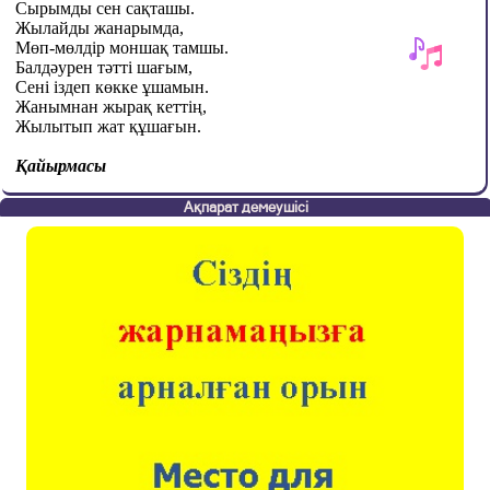
Сырымды сен сақташы.
Жылайды жанарымда,
Мөп-мөлдір моншақ тамшы.
Балдәурен тәтті шағым,
Сені іздеп көкке ұшамын.
Жанымнан жырақ кеттің,
Жылытып жат құшағын.
Қайырмасы
Ақпарат демеушісі