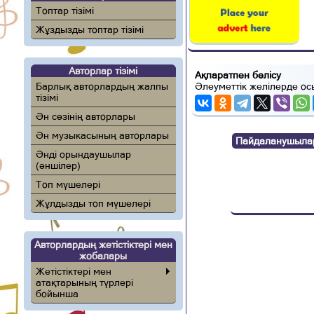
Топтар тізімі
Жұздызды топтар тізімі
Авторлар тізімі
Ақпаратпен бөлісу
Әлеуметтік желілерде ос
Барлық авторлардың жалпы
тізімі
Ән сөзінің авторлары
Ән музыкасының авторлары
Пайдаланушылар п
Әнді орындаушылар
(әншілер)
Топ мүшелері
Жұлдызды топ мүшелері
Авторлардың жетістіктері мен
жобалары
Жетістіктері мен
атақтарының түрлері
бойынша