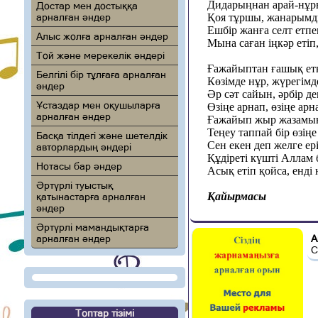
Дидарыңнан арай-нұр
Достар мен достыққа
арналған әндер
Қоя тұршы, жанарымд
Ешбір жанға селт етпег
Алыс жолға арналған әндер
Мына саған іңкәр етіп,
Той және мерекелік әндері
Ғажайыптан ғашық ет
Белгілі бір тұлғаға арналған
Көзімде нұр, жүрегімд
әндер
Әр сәт сайын, әрбір д
Ұстаздар мен оқушыларға
Өзіңе арнап, өзіңе арн
арналған әндер
Ғажайып жыр жазамы
Теңеу таппай бір өзің
Басқа тілдегі және шетелдік
Сен екен деп желге е
авторлардың әндері
Құдіреті күшті Аллам б
Нотасы бар әндер
Асық етіп қойса, енді
Әртүрлі туыстық
Қайырмасы
қатынастарға арналған
әндер
Әртүрлі мамандықтарға
арналған әндер
А
С
Топтар тізімі