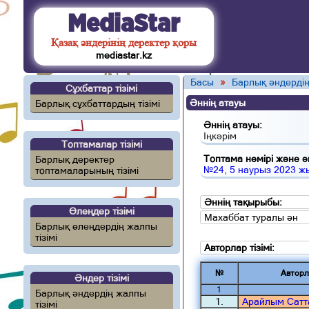
MediaStar
Қазақ әндерінің деректер қоры
mediastar.kz
Басы
»
Барлық әндердің
Сұхбаттар тізімі
Әннің атауы
Барлық сұхбаттардың тізімі
Әннің атауы:
Іңкәрім
Топтамалар тізімі
Топтама нөмірі және ән
Барлық деректер
№24, 5 наурыз 2023 ж
топтамаларының тізімі
Әннің тақырыбы:
Өлеңдер тізімі
Махаббат туралы ән
Барлық өлеңдердің жалпы
тізімі
Авторлар тізімі:
№
Авторл
Әндер тізімі
1
Барлық әндердің жалпы
1.
Арайлым Сатт
тізімі