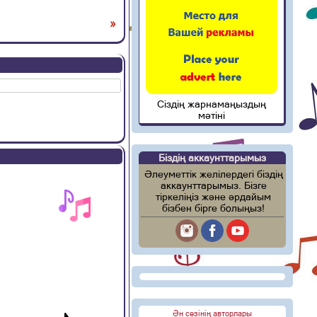
»
Сіздің жарнамаңыздың
мәтіні
Біздің аккаунттарымыз
Әлеуметтік желілердегі біздің
аккаунттарымыз. Бізге
тіркеліңіз және әрдайым
бізбен бірге болыңыз!
Ән сөзінің авторлары