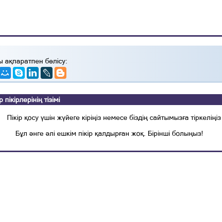
ы ақпаратпен бөлісу:
ікірлерінің тізімі
Пікір қосу үшін жүйеге кіріңіз немесе біздің сайтымызға тіркеліңіз
Бұл әнге әлі ешкім пікір қалдырған жоқ. Бірінші болыңыз!