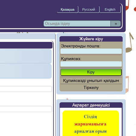
»
Жүйеге кіру
Электронды пошта:
Құпиясөз:
Құпиясөзді ұмытып қалдым
Тіркелу
Ақпарат демеушісі