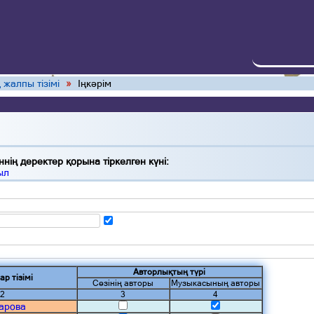
 жалпы тізімі
»
Іңкәрім
нің деректер қорына тіркелген күні:
ыл
Авторлықтың түрі
ар тізімі
Сөзінің авторы
Музыкасының авторы
2
3
4
арова