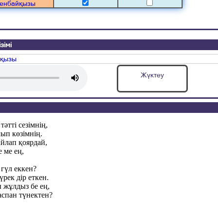
сенбайқызы
зімі
йқызы
Жүктеу
әтті сезімнің,
ып көзімнің.
айлап қоярдай,
 ме ең,
 гүл еккен?
рек дір еткен.
 жұлдыз бе ең,
спан түнектен?