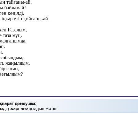
ың тайғаны-ай,
ы байламай!
ен көңілді,
 іңкәр етіп қойғаны-ай...
кен Ғазалым,
е таза мұң.
емалғанымда,
ап,
н.
е сабылдым,
ріп, жаңылдым.
ір саған,
 неғылдым?
қпарат демеушісі:
іздің жарнамаңыздың мәтіні