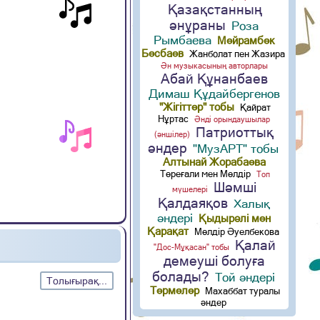
Қазақстанның
әнұраны
Роза
Рымбаева
Мейрамбек
Бесбаев
Жанболат пен Жазира
Ән музыкасының авторлары
Абай Құнанбаев
Димаш Құдайбергенов
"Жігіттер" тобы
Қайрат
Нұртас
Әнді орындаушылар
Патриоттық
(әншілер)
әндер
"МузАРТ" тобы
Алтынай Жорабаева
Төреғали мен Мөлдір
Топ
Шәмші
мүшелері
Қалдаяқов
Халық
әндері
Қыдырәлі мен
Қарақат
Мөлдір Әуелбекова
Қалай
"Дос-Мұқасан" тобы
демеуші болуға
болады?
Той әндері
Толығырақ...
Термелер
Махаббат туралы
әндер