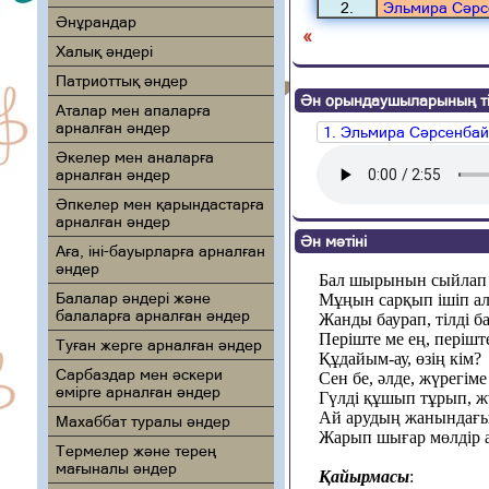
2.
Эльмира Сәр
Әнұрандар
«
Халық әндері
Патриоттық әндер
Ән орындаушыларының ті
Аталар мен апаларға
арналған әндер
1. Эльмира Сәрсенба
Әкелер мен аналарға
арналған әндер
Әпкелер мен қарындастарға
арналған әндер
Ән мәтіні
Аға, іні-бауырларға арналған
әндер
Бал шырынын сыйлап т
Балалар әндері және
Мұңын сарқып ішіп ал
балаларға арналған әндер
Жанды баурап, тілді б
Періште ме ең, періште
Туған жерге арналған әндер
Құдайым-ау, өзің кім?
Сарбаздар мен әскери
Сен бе, әлде, жүрегіме
өмірге арналған әндер
Гүлді құшып тұрып, жү
Ай арудың жанындағы
Махаббат туралы әндер
Жарып шығар мөлдір а
Термелер және терең
мағыналы әндер
Қайырмасы
: