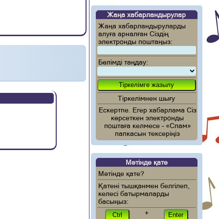
Жаңа хабарландырулар
Жаңа хабарландыруларды
алуға арналған Сіздің
электронды поштаңыз:
Бөлімді таңдау:
Тіркелімнен шығу
Ескертпе. Егер хабарлама Сіз
көрсеткен электронды
поштаға келмесе – «Спам»
папкасын тексеріңіз
Мәтінде қате
Мәтінде қате?
Қатені тышқанмен белгілеп,
келесі батырмаларды
басыңыз:
+